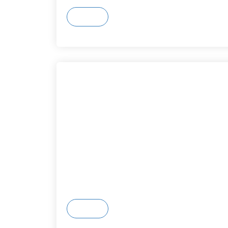
Détail
ACHINTRE
Joseph-Frédéric-Augu
N* fiche :
240003
Lieu d'origine :
Besançon,
Doubs,
2505
Année présumée de l'arrivée au pays
Occupation à l'arrivée :
Journaliste
Détail