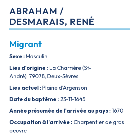
ABRAHAM /
DESMARAIS
,
RENÉ
Migrant
Sexe :
Masculin
Lieu d'origine :
La Charrière (St-
André)
,
79078,
Deux-Sèvres
Lieu actuel :
Plaine d'Argenson
Date du bapt
ê
me :
23-11-1645
Année présumée de l'arrivée au pays :
1670
Occupation à l'arrivée :
Charpentier de gros
oeuvre